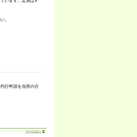
ています。定員は9
さい。
の代行申請を当所の介
ページ上へ