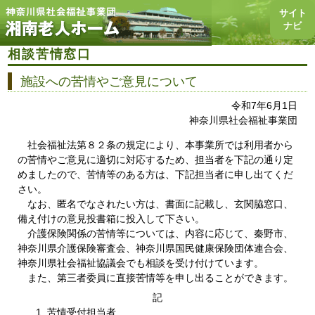
toggl
サイト
navig
ナビ
相談苦情窓口
施設への苦情やご意見について
令和7年6月1日
神奈川県社会福祉事業団
社会福祉法第８２条の規定により、本事業所では利用者から
の苦情やご意見に適切に対応するため、担当者を下記の通り定
めましたので、苦情等のある方は、下記担当者に申し出てくだ
さい。
なお、匿名でなされたい方は、書面に記載し、玄関脇窓口、
備え付けの意見投書箱に投入して下さい。
介護保険関係の苦情等については、内容に応じて、秦野市、
神奈川県介護保険審査会、神奈川県国民健康保険団体連合会、
神奈川県社会福祉協議会でも相談を受け付けています。
また、第三者委員に直接苦情等を申し出ることができます。
記
苦情受付担当者