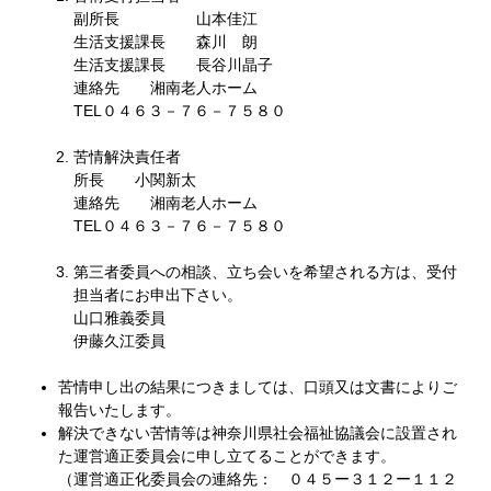
副所長 山本佳江
生活支援課長 森川 朗
生活支援課長 長谷川晶子
連絡先 湘南老人ホーム
TEL０４６３－７６－７５８０
苦情解決責任者
所長 小関新太
連絡先 湘南老人ホーム
TEL０４６３－７６－７５８０
第三者委員への相談、立ち会いを希望される方は、受付
担当者にお申出下さい。
山口雅義委員
伊藤久江委員
苦情申し出の結果につきましては、口頭又は文書によりご
報告いたします。
解決できない苦情等は神奈川県社会福祉協議会に設置され
た運営適正委員会に申し立てることができます。
（運営適正化委員会の連絡先： ０４５ー３１２ー１１２