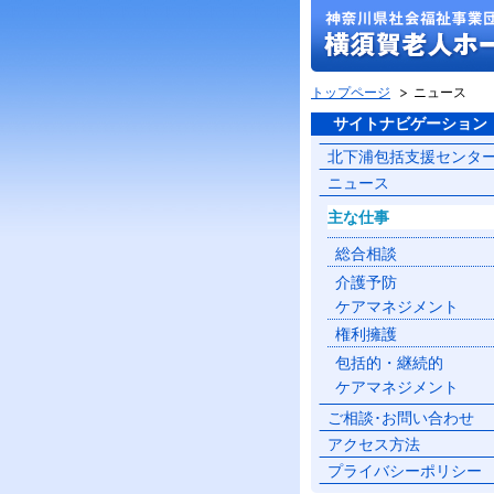
トップページ
ニュース
サイトナビゲーション
北下浦包括支援センタ
ニュース
主な仕事
総合相談
介護予防
ケアマネジメント
権利擁護
包括的・継続的
ケアマネジメント
ご相談･お問い合わせ
アクセス方法
プライバシーポリシー