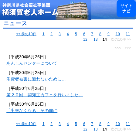
toggl
サイト
navig
ナビ
ニュース
<< 前の10件
1
2
3
4
5
6
7
8
9
10
11
12
13
14
次の10件 >>
<<<
>>>
［平成30年6月26日］
あんしんセンターについて
［平成30年6月25日］
消費者被害に遭わないために…
［平成30年6月25日］
第２０回 認知症カフェを行いました。
［平成30年6月25日］
「出来なくなる」その前に
<< 前の10件
1
2
3
4
5
6
7
8
9
10
11
12
13
14
次の10件 >>