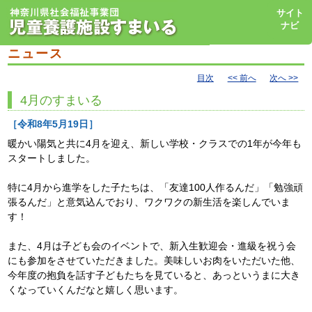
toggl
サイト
navig
ナビ
ニュース
目次
<< 前へ
次へ >>
4月のすまいる
［令和8年5月19日］
暖かい陽気と共に4月を迎え、新しい学校・クラスでの1年が今年も
スタートしました。
特に4月から進学をした子たちは、「友達100人作るんだ」「勉強頑
張るんだ」と意気込んでおり、ワクワクの新生活を楽しんでいま
す！
また、4月は子ども会のイベントで、新入生歓迎会・進級を祝う会
にも参加をさせていただきました。美味しいお肉をいただいた他、
今年度の抱負を話す子どもたちを見ていると、あっというまに大き
くなっていくんだなと嬉しく思います。