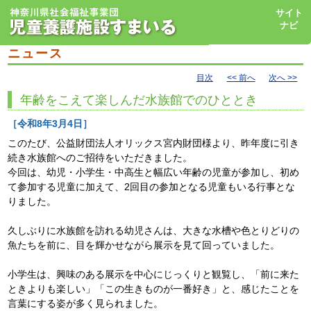
toggl
サイト
navig
ナビ
ニュース
目次
<< 前へ
次へ >>
年齢をこえて楽しんだ水族館でのひととき
［令和8年3月4日］
このたび、公益財団法人オリックス宮内財団様より、昨年度に引き
続き水族館へのご招待をいただきました。
今回は、幼児・小学生・中高生と幅広い年齢の児童が参加し、初め
て参加する児童に加えて、2回目の参加となる児童もいる行事とな
りました。
久しぶりに水族館を訪れる幼児さんは、大きな水槽や色とりどりの
魚たちを前に、目を輝かせながら展示を見て回っていました。
小学生は、興味のある展示を中心にじっくりと観覧し、「前に来た
ときよりも楽しい」「この生きものが一番好き」と、感じたことを
言葉にする姿が多く見られました。