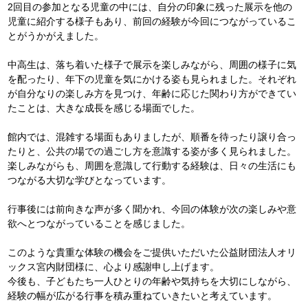
2回目の参加となる児童の中には、自分の印象に残った展示を他の
児童に紹介する様子もあり、前回の経験が今回につながっているこ
とがうかがえました。
中高生は、落ち着いた様子で展示を楽しみながら、周囲の様子に気
を配ったり、年下の児童を気にかける姿も見られました。それぞれ
が自分なりの楽しみ方を見つけ、年齢に応じた関わり方ができてい
たことは、大きな成長を感じる場面でした。
館内では、混雑する場面もありましたが、順番を待ったり譲り合っ
たりと、公共の場での過ごし方を意識する姿が多く見られました。
楽しみながらも、周囲を意識して行動する経験は、日々の生活にも
つながる大切な学びとなっています。
行事後には前向きな声が多く聞かれ、今回の体験が次の楽しみや意
欲へとつながっていることを感じました。
このような貴重な体験の機会をご提供いただいた公益財団法人オリ
ックス宮内財団様に、心より感謝申し上げます。
今後も、子どもたち一人ひとりの年齢や気持ちを大切にしながら、
経験の幅が広がる行事を積み重ねていきたいと考えています。