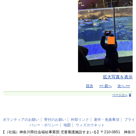
拡大写真を表示
目次
<< 前へ
次へ >>
ページ上へ
ボランティアのお願い
寄付のお願い
外部リンク
著作・免責事項
プライ
バシー・ポリシー
地図
ウィズカウネット
【（社福）神奈川県社会福祉事業団 児童養護施設すまいる】〒210-0851 神奈川