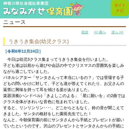
toggl
サイト
navig
ナビ
ニュース
目次
<< 前へ
次へ >>
うきうき集会(幼児クラス)
［令和6年12月24日］
今日は幼児3クラス集まってうきうき集会を行いました。
子ども達は以前から遊びや会話の中でクリスマスの雰囲気を楽しみ
ながら過ごしていました。
パネルシアター「サンタさんって本当にいるの？」では登場する子
どもの問いかけに対して、子ども達が答えてくれたり、お父さんの
返答に興味を持って耳を傾ける姿がありました。
楽器演奏(ハンドベル)「きよしこのよる」「星に願いを」の2曲では
クラス全体がきれいな音色に包まれていました。
すると、リンリンリン‥‥。どこからともなく、鈴の音が聞こえて
きました。サンタの格好をした園長先生でした！
なんと、今朝保育園の前にサンタさんから手紙とプレゼントが届い
ていたというのです。沢山のプレゼントとサンタさんからの手紙に