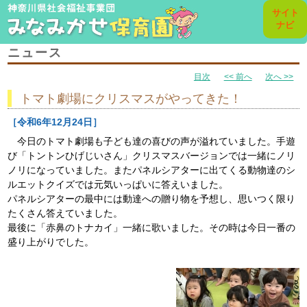
toggl
サイト
navig
ナビ
ニュース
目次
<< 前へ
次へ >>
トマト劇場にクリスマスがやってきた！
［令和6年12月24日］
今日のトマト劇場も子ども達の喜びの声が溢れていました。手遊
び「トントンひげじいさん」クリスマスバージョンでは一緒にノリ
ノリになっていました。またパネルシアターに出てくる動物達のシ
ルエットクイズでは元気いっぱいに答えいました。
パネルシアターの最中には動達への贈り物を予想し、思いつく限り
たくさん答えていました。
最後に「赤鼻のトナカイ」一緒に歌いました。その時は今日一番の
盛り上がりでした。