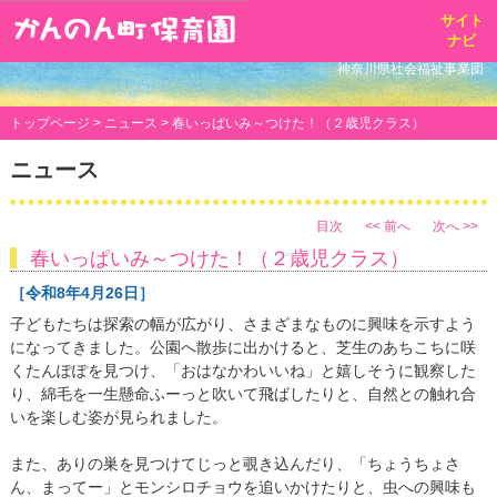
toggl
サイト
navig
ナビ
神奈川県社会福祉事業団
トップページ
>
ニュース
> 春いっぱいみ～つけた！（２歳児クラス）
ニュース
目次
<< 前へ
次へ >>
春いっぱいみ～つけた！（２歳児クラス）
［令和8年4月26日］
子どもたちは探索の幅が広がり、さまざまなものに興味を示すよう
になってきました。公園へ散歩に出かけると、芝生のあちこちに咲
くたんぽぽを見つけ、「おはなかわいいね」と嬉しそうに観察した
り、綿毛を一生懸命ふーっと吹いて飛ばしたりと、自然との触れ合
いを楽しむ姿が見られました。
また、ありの巣を見つけてじっと覗き込んだり、「ちょうちょさ
ん、まってー」とモンシロチョウを追いかけたりと、虫への興味も