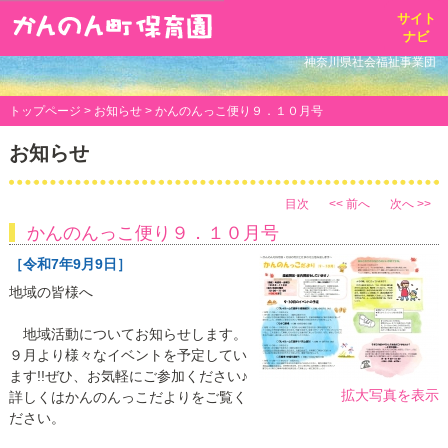
toggl
サイト
navig
ナビ
神奈川県社会福祉事業団
トップページ
>
お知らせ
> かんのんっこ便り９．１０月号
お知らせ
目次
<< 前へ
次へ >>
かんのんっこ便り９．１０月号
［令和7年9月9日］
地域の皆様へ
地域活動についてお知らせします。
９月より様々なイベントを予定してい
ます!!ぜひ、お気軽にご参加ください♪
拡大写真を表示
詳しくはかんのんっこだよりをご覧く
ださい。