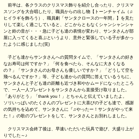
前半は、各クラスのクリスマス飾りを紹介し合ったり、クリスマ
スソングを大合唱したり、職員からの出し物【トーンチャイム（♫
ヒイラギを飾ろう）、職員劇「サンタクロースの一年間」】を見た
りして楽しく過ごしていると、どこからともなくシャンシャンシャ
ンと鈴の音が・・・急に子ども達の表情が変わり、サンタさんが部
屋に入ってくると喜ぶというより、意外と緊張している子が多かっ
たように感じました(笑)
子ども達からサンタさんへの質問タイムで、「サンタさんの好き
なお寿司は何ですか？」「何を食べたら、そんなに大きくなる
の？」「サンタさんのお母さんも優しいですか？」「どうして空を
飛べるんですか？」等、子ども達からの質問に答えているうちに、
サンタさんと子ども達の距離も近づき和やかムードになったところ
で、一人一人プレゼントをサンタさんから直接受け取りました。
「ありがとう」「thank you！」とちゃんと伝えていましたよ。
ソリいっぱいのたくさんのプレゼントに大喜びの子ども達で、感謝
の気持ちを込めて、サンタさんに『♫やったー！サンタがやって来
た！』の歌のプレゼントをして、サンタさんとお別れしました。
クリスマス会終了後は、早速いただいた玩具で遊び、大盛り上が
りでした～♪