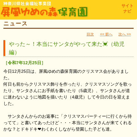
toggl
サイト
navig
ナビ
ニュース
目次
<< 前へ
次へ >>
やった～！本当にサンタがやって来た💓（幼児
編）
［令和7年12月25日］
今日12月25日は、屏風ゆめの森保育園のクリスマス会がありまし
た。
何日も前からクリスマス飾りを作ったり、クリスマスソングを歌っ
たり、サンタさんにお手紙を書いたり（5歳児）、サンタさんが道
に迷わないように地図を描いたり（4歳児）して今日の日を迎えま
した。
サンタさんからのお返事に「クリスマスパーティーに行くから待
ってて」と書いてあったけど・・・本当にサンタさんが来てくれる
かな？とドキドキ❤わくわくしながら登園した子ども達。