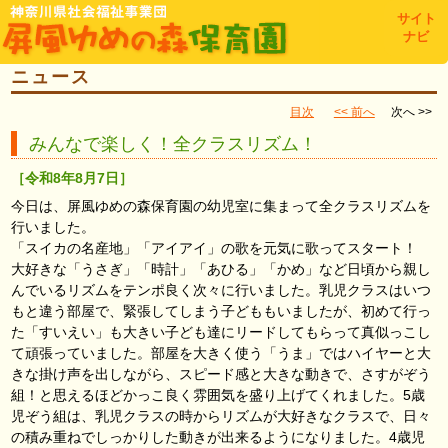
toggl
サイト
navig
ナビ
ニュース
目次
<< 前へ
次へ >>
みんなで楽しく！全クラスリズム！
［令和8年8月7日］
今日は、屏風ゆめの森保育園の幼児室に集まって全クラスリズムを
行いました。
「スイカの名産地」「アイアイ」の歌を元気に歌ってスタート！
大好きな「うさぎ」「時計」「あひる」「かめ」など日頃から親し
んでいるリズムをテンポ良く次々に行いました。乳児クラスはいつ
もと違う部屋で、緊張してしまう子どももいましたが、初めて行っ
た「すいえい」も大きい子ども達にリードしてもらって真似っこし
て頑張っていました。部屋を大きく使う「うま」ではハイヤーと大
きな掛け声を出しながら、スピード感と大きな動きで、さすがぞう
組！と思えるほどかっこ良く雰囲気を盛り上げてくれました。5歳
児ぞう組は、乳児クラスの時からリズムが大好きなクラスで、日々
の積み重ねでしっかりした動きが出来るようになりました。4歳児