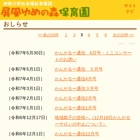
toggl
サイト
navig
ナビ
おしらせ
<< 前の10件
1
2
3
4
5
6
次の10件 >>
<<<
>>>
［令和7年5月30日］
かんがるー通信 6月号・ミニコンサー
トのお誘い
［令和7年5月1日］
かんがるー通信 ５月号
［令和7年4月1日］
かんがるー通信4月号
［令和7年3月1日］
かんがるー通信３月号
［令和7年2月1日］
かんがるー通信2月号
［令和7年1月1日］
かんがるー通信1月号
［令和6年12月17日］
地域親子の皆様へ（12月18日かんがる
ーサロンの中止について）
［令和6年12月1日］
かんがるー通信12月号