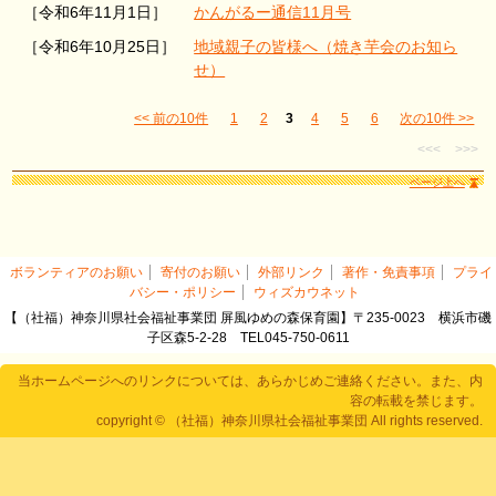
［令和6年11月1日］
かんがるー通信11月号
［令和6年10月25日］
地域親子の皆様へ（焼き芋会のお知ら
せ）
<< 前の10件
1
2
3
4
5
6
次の10件 >>
<<<
>>>
ページ上へ
ボランティアのお願い
寄付のお願い
外部リンク
著作・免責事項
プライ
バシー・ポリシー
ウィズカウネット
【（社福）神奈川県社会福祉事業団 屏風ゆめの森保育園】〒235-0023 横浜市磯
子区森5-2-28 TEL045-750-0611
当ホームページへのリンクについては、あらかじめご連絡ください。また、内
容の転載を禁じます。
copyright © （社福）神奈川県社会福祉事業団 All rights reserved.