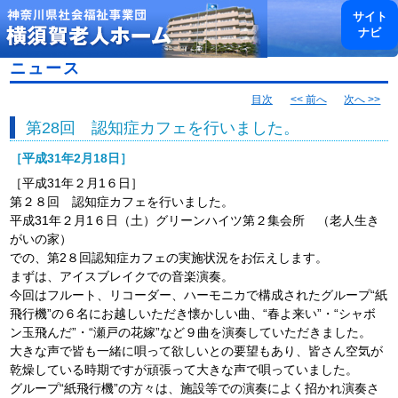
toggl
サイト
navig
ナビ
ニュース
目次
<< 前へ
次へ >>
第28回 認知症カフェを行いました。
［平成31年2月18日］
［平成31年２月1６日］
第２８回 認知症カフェを行いました。
平成31年２月1６日（土）グリーンハイツ第２集会所 （老人生き
がいの家）
での、第2８回認知症カフェの実施状況をお伝えします。
まずは、アイスブレイクでの音楽演奏。
今回はフルート、リコーダー、ハーモニカで構成されたグループ“紙
飛行機”の６名にお越しいただき懐かしい曲、“春よ来い”・“シャボ
ン玉飛んだ”・“瀬戸の花嫁”など９曲を演奏していただきました。
大きな声で皆も一緒に唄って欲しいとの要望もあり、皆さん空気が
乾燥している時期ですが頑張って大きな声で唄っていました。
グループ“紙飛行機”の方々は、施設等での演奏によく招かれ演奏さ