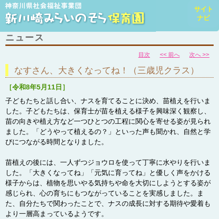
toggl
サイト
navig
ナビ
ニュース
目次
<< 前へ
次へ >>
なすさん、大きくなってね！（三歳児クラス）
［令和8年5月11日］
子どもたちと話し合い、ナスを育てることに決め、苗植えを行いま
した。子どもたちは、保育士が苗を植える様子を興味深く観察し、
苗の向きや植え方など一つひとつの工程に関心を寄せる姿が見られ
ました。「どうやって植えるの？」といった声も聞かれ、自然と学
びにつながる時間となりました。
苗植えの後には、一人ずつジョウロを使って丁寧に水やりを行いま
した。「大きくなってね」「元気に育ってね」と優しく声をかける
様子からは、植物を思いやる気持ちや命を大切にしようとする姿が
感じられ、心の育ちにもつながっていることを実感しました。ま
た、自分たちで関わったことで、ナスの成長に対する期待や愛着も
より一層高まっているようです。