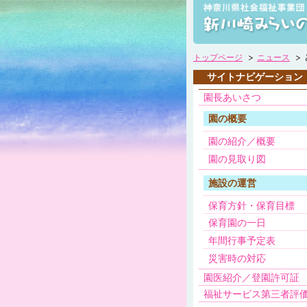
トップページ
ニュース
サイトナビゲーション
園長あいさつ
園の概要
園の紹介／概要
園の見取り図
施設の運営
保育方針・保育目標
保育園の一日
年間行事予定表
災害時の対応
園医紹介／登園許可証
福祉サービス第三者評