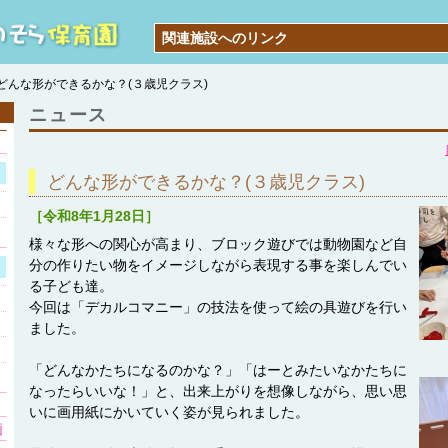
関連施設へのリンク
どんな形ができるかな？(３歳児クラス)
ニュース
どんな形ができるかな？(３歳児クラス)
［令和8年1月28日］
様々な形への関心が高まり、ブロック遊びでは動物園など自
分の作りたい物をイメージしながら表現する事を楽しんでい
る子ども達。
今回は「デカルコマニー」の技法を使って絵の具遊びを行い
ました。
「どんなかたちになるのかな？」「はーとみたいなかたちに
なったらいいな！」と、出来上がりを想像しながら、思い思
いに画用紙にかいていく姿が見られました。
価