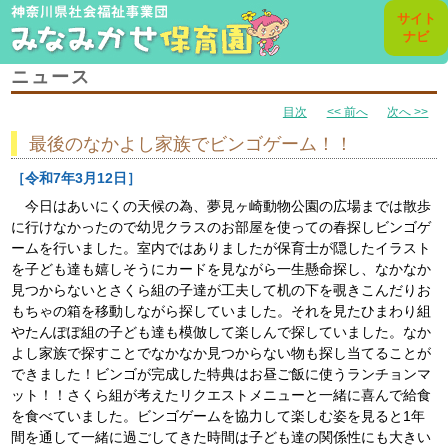
toggl
サイト
navig
ナビ
ニュース
目次
<< 前へ
次へ >>
最後のなかよし家族でビンゴゲーム！！
［令和7年3月12日］
今日はあいにくの天候の為、夢見ヶ崎動物公園の広場までは散歩
に行けなかったので幼児クラスのお部屋を使っての春探しビンゴゲ
ームを行いました。室内ではありましたが保育士が隠したイラスト
を子ども達も嬉しそうにカードを見ながら一生懸命探し、なかなか
見つからないとさくら組の子達が工夫して机の下を覗きこんだりお
もちゃの箱を移動しながら探していました。それを見たひまわり組
やたんぽぽ組の子ども達も模倣して楽しんで探していました。なか
よし家族で探すことでなかなか見つからない物も探し当てることが
できました！ビンゴが完成した特典はお昼ご飯に使うランチョンマ
ット！！さくら組が考えたリクエストメニューと一緒に喜んで給食
を食べていました。ビンゴゲームを協力して楽しむ姿を見ると1年
間を通して一緒に過ごしてきた時間は子ども達の関係性にも大きい