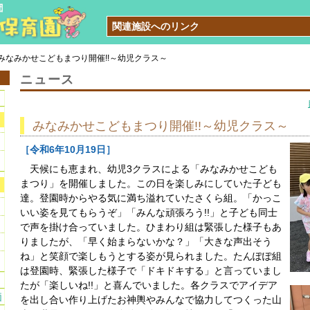
関連施設へのリンク
みなみかせこどもまつり開催!!～幼児クラス～
ニュース
みなみかせこどもまつり開催!!～幼児クラス～
［令和6年10月19日］
天候にも恵まれ、幼児3クラスによる「みなみかせこども
まつり」を開催しました。この日を楽しみにしていた子ども
達。登園時からやる気に満ち溢れていたさくら組。「かっこ
いい姿を見てもらうぞ」「みんな頑張ろう!!」と子ども同士
で声を掛け合っていました。ひまわり組は緊張した様子もあ
りましたが、「早く始まらないかな？」「大きな声出そう
ね」と笑顔で楽しもうとする姿が見られました。たんぽぽ組
は登園時、緊張した様子で「ドキドキする」と言っていまし
たが「楽しいね!!」と喜んでいました。各クラスでアイデア
価
を出し合い作り上げたお神輿やみんなで協力してつくった山