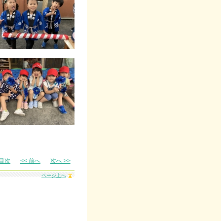
目次
<< 前へ
次へ >>
ページ上へ