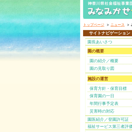
トップページ
ニュース
サイトナビゲーション
園長あいさつ
園の概要
園の紹介／概要
園の見取り図
施設の運営
保育方針・保育目標
保育園の一日
年間行事予定表
災害時の対応
園医紹介／登園許可証
福祉サービス第三者評