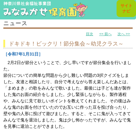
toggl
サイト
navig
ナビ
ニュース
目次
<< 前へ
次へ >>
ドキドキ！ビックリ！節分集会～幼児クラス～
［令和7年1月31日］
2月2日が節分ということで、少し早いですが節分集会を行いまし
た。
節分についての簡単な問題から少し難しい問題の3択クイズをしま
した。友達と相談したり、自分で考えながら答え楽しんだあとは、
「まめまき」の歌をみんなで歌いました。最後には子ども達が製作
した鬼のお面の紹介をしました。少し緊張しながらも、製作過程
や、みんなに見て欲しいポイントを教えてくれました。その後はみ
んな鬼のお面を付けていたのでお互いに作った豆を投げ合ったり、
壁や鬼の人形に投げて遊びました。すると、そこに鬼が入ってきて
みんなで鬼を退治しました。鬼は少し怖かったですが、みんなで鬼
を見事に退治ことができました。