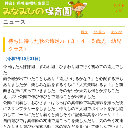
toggl
サイト
navig
ナビ
ニュース
目次
<< 前へ
次へ >>
待ちに待った秋の遠足♪♪（３・４・５歳児 幼児
クラス）
［令和7年10月31日］
今日はたんぽぽ組、すみれ組、ひまわり組で行く初めての遠足でし
た。
雨予報が出ていたこともあり「遠足いけるかな？」と心配する声も
ありましたが、楽しみな話をするうちに「大丈夫晴れるよ！」と前
向きな声に変っていきました。そのせいか天気も何とか持ちこた
え、広い公園で伸び伸びとで遊ぶことが出来ました。
公園に到着し、おひさま・はらっぱの異年齢で写真撮影を撮った後
にスタンプラリーをしました。仲良しの三人組でポイントを探し協
力してゴールにたどり着くと嬉しそうに記念写真をパシャリ！！
自由遊びでは異年齢の友達で鬼ごっこを楽しんだり、気の合う友達
となりきり遊びや探索活動、木の実などを見つけて楽しんでいまし