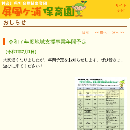
toggl
サイト
navig
ナビ
おしらせ
目次
<< 前へ
次へ >>
令和７年度地域支援事業年間予定
［令和7年7月1日］
大変遅くなりましたが、年間予定をお知らせします。ぜひ皆さま、
遊びに来てください！